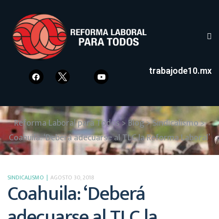
trabajode10.mx
Reforma Laboral para Todos
>
Blog
>
Sindicalismo
>
Coahuila: ‘Deberá adecuarse al TLC la Reforma Laboral’
SINDICALISMO
AGOSTO 30, 2018
Coahuila: ‘Deberá
adecuarse al TLC la