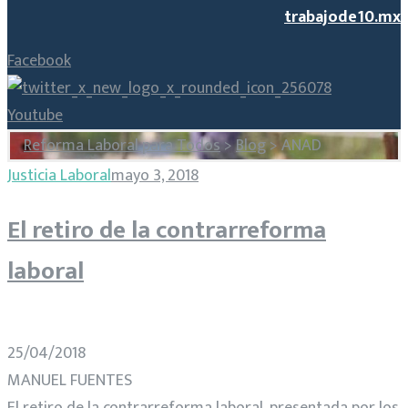
trabajode10.mx
Facebook
Youtube
Reforma Laboral para Todos
>
Blog
>
ANAD
Etiqueta:
Justicia Laboral
mayo 3, 2018
El retiro de la contrarreforma
ANAD
laboral
25/04/2018
MANUEL FUENTES
El retiro de la contrarreforma laboral, presentada por los