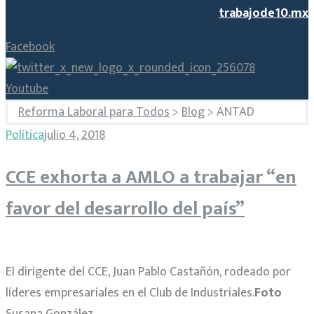
trabajode10.mx
Facebook
Youtube
Reforma Laboral para Todos
>
Blog
>
ANTAD
Etiqueta:
Política
julio 4, 2018
CCE exhorta a AMLO a trabajar “en
ANTAD
favor del desarrollo del país”
El dirigente del CCE, Juan Pablo Castañón, rodeado por
líderes empresariales en el Club de Industriales.
Foto
Susana González