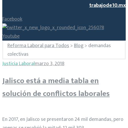
trabajode10.mx
Facebook
Youtube
Reforma Laboral para Todos
>
Blog
>
demandas
colectivas
Etiqueta:
Justicia Laboral
marzo 3, 2018
Jalisco está a media tabla en
demandas
solución de conflictos laborales
colectivas
En 2017, en Jalisco se presentaron 24 mil demandas, pero
apenas se resolvió la mitad: 12 mil 303