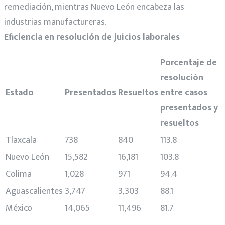
remediación, mientras Nuevo León encabeza las
industrias manufactureras.
Eficiencia en resolución de juicios laborales
Porcentaje de
resolución
Estado
Presentados
Resueltos
entre casos
presentados y
resueltos
Tlaxcala
738
840
113.8
Nuevo León
15,582
16,181
103.8
Colima
1,028
971
94.4
Aguascalientes
3,747
3,303
88.1
México
14,065
11,496
81.7