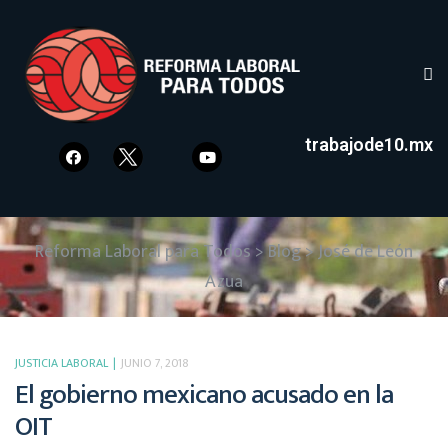
trabajode10.mx
Reforma Laboral para Todos
>
Blog
>
José de León
Azua
JUSTICIA LABORAL
JUNIO 7, 2018
El gobierno mexicano acusado en la
OIT