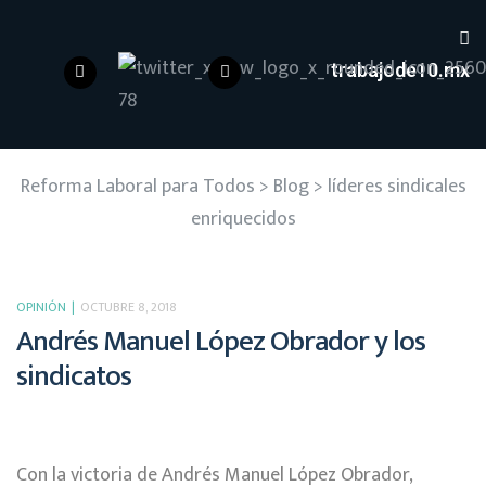
trabajode10.mx
Reforma Laboral para Todos
>
Blog
>
líderes sindicales
enriquecidos
OPINIÓN
OCTUBRE 8, 2018
Andrés Manuel López Obrador y los
sindicatos
Con la victoria de Andrés Manuel López Obrador,