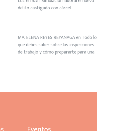
Luz
en
SAT: Simulación laboral el nuevo
delito castigado con cárcel
MA. ELENA REYES REYANAGA
en
Todo lo
que debes saber sobre las inspecciones
de trabajo y cómo prepararte para una
as
Eventos