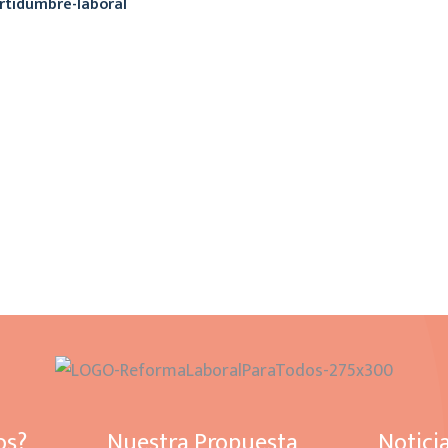
rtidumbre-laboral
os?
Nuestra Propuesta
Notici