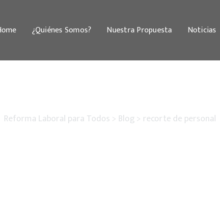
Home
¿Quiénes Somos?
Nuestra Propuesta
Noticias
Reforma Laboral para Todos
>
Blog
>
recorte de personal