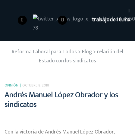
trabajode10.mx
Reforma Laboral para Todos
>
Blog
>
relación del
Estado con los sindicatos
OPINIÓN
OCTUBRE 8, 2018
Andrés Manuel López Obrador y los
sindicatos
Con la victoria de Andrés Manuel López Obrador,