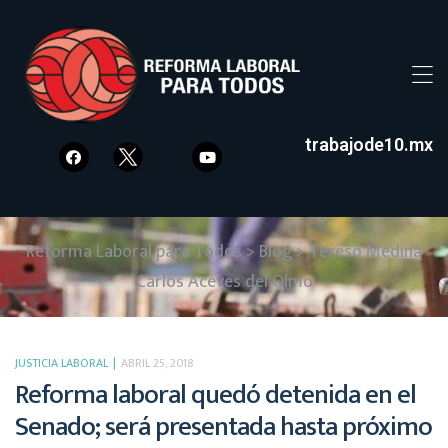
trabajode10.mx
Reforma Laboral para Todos
>
Blog
>
Tereso Medina
Carlos Aceves del Olmo
JUSTICIA LABORAL
ABRIL 25, 2018
Reforma laboral quedó detenida en el
Senado; será presentada hasta próximo