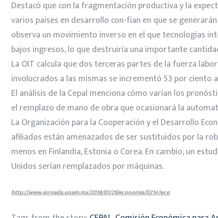
Destacó que con la fragmentación productiva y la expecta
varios países en desarrollo con-fían en que se generará
observa un movimiento inverso en el que tecnologías in
bajos ingresos, lo que destruiría una importante cantidad
La OIT calcula que dos terceras partes de la fuerza labo
involucrados a las mismas se incrementó 53 por ciento al
El análisis de la Cepal menciona cómo varían los pronós
el remplazo de mano de obra que ocasionará la automati
La Organización para la Cooperación y el Desarrollo Econ
afiliados están amenazados de ser sustituidos por la robo
menos en Finlandia, Estonia o Corea. En cambio, un estud
Unidos serían remplazados por máquinas.
http://www.jornada.unam.mx/2018/01/29/economia/021n1eco