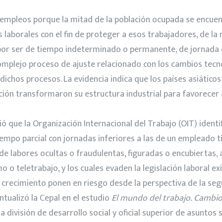
 empleos porque la mitad de la población ocupada se encuent
s laborales con el fin de proteger a esos trabajadores, de 
a por ser de tiempo indeterminado o permanente, de jornada c
plejo proceso de ajuste relacionado con los cambios tecnoló
chos procesos. La evidencia indica que los países asiáticos
ión transformaron su estructura industrial para favorecer a 
ó que la Organización Internacional del Trabajo (OIT) identi
iempo parcial con jornadas inferiores a las de un empleado t
e labores ocultas o fraudulentas, figuradas o encubiertas, 
 o teletrabajo, y los cuales evaden la legislación laboral ex
recimiento ponen en riesgo desde la perspectiva de la segu
tualizó la Cepal en el estudio
El mundo del trabajo. Cambios
 división de desarrollo social y oficial superior de asuntos 