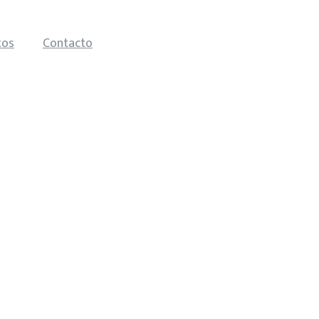
tos
Contacto
trabajode10.mx