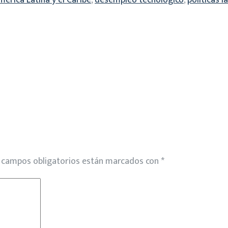
rica Latina y el Caribe
,
desempleo tecnológico
,
políticas l
 campos obligatorios están marcados con
*