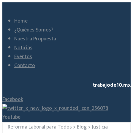
Home
¿Quiénes Somos?
Nuestra Propuesta
Noticias
Eventos
Contacto
trabajode10.mx
Facebook
Youtube
Reforma Laboral para Todos
>
Blog
>
Justicia