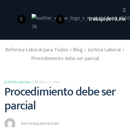
trabajode10.mx
Reforma Laboral para Todos
>
Blog
>
Justicia Laboral
>
Procedimiento debe ser parcial
JUSTICIA LABORAL
MARZO 23, 2018
Procedimiento debe ser
parcial
REFORMALABORALMX