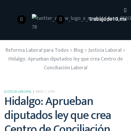
trabajode10.mx
Reforma Laboral para Todos
>
Blog
>
Justicia Laboral
>
Hidalgo: Aprueban diputados ley que crea Centro de
Conciliación Laboral
JUSTICIA LABORAL
ABRIL 7, 2018
Hidalgo: Aprueban
diputados ley que crea
Centro de Conciliación