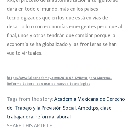
XXI, el proceso de la automatización inteligente se
dará en todo el mundo, más en los países
tecnologizados que en los que está en vías de
desarrollo o con economías emergentes pero que al
final, unos y otros tendrán que cambiar porque la
economía se ha globalizado y las fronteras se han
vuelto virtuales.
https://www.lajornadamaya.mx/2018-07-12/Reto-para-Morena–
Reforma-Laboral-con-uso-de-nuevas-tecnologias
Tags from the story:
Academia Mexicana de Derecho
del Trabajo y la Previsión Social
,
Amedtps
,
clase
trabajadora
,
reforma laboral
SHARE THIS ARTICLE