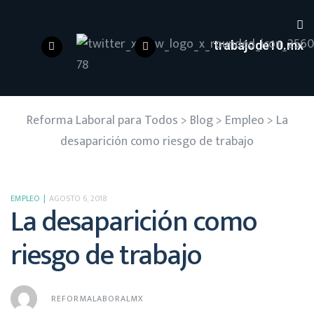
trabajode10.mx
Reforma Laboral para Todos
>
Blog
>
Empleo
>
La
desaparición como riesgo de trabajo
EMPLEO
AGOSTO 6, 2018
La desaparición como
riesgo de trabajo
REFORMALABORALMX