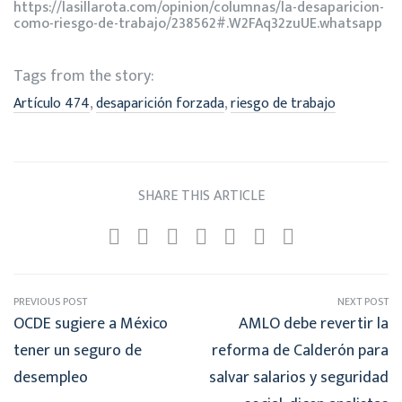
https://lasillarota.com/opinion/columnas/la-desaparicion-
como-riesgo-de-trabajo/238562#.W2FAq32zuUE.whatsapp
Tags from the story:
,
,
Artículo 474
desaparición forzada
riesgo de trabajo
SHARE THIS ARTICLE
PREVIOUS POST
NEXT POST
OCDE sugiere a México
AMLO debe revertir la
tener un seguro de
reforma de Calderón para
desempleo
salvar salarios y seguridad