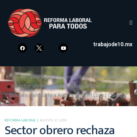
trabajode10.mx
Reforma Laboral para Todos
>
Blog
>
Reforma Laboral
>
Sector obrero rechaza reforma laboral del PRI y
buscara plantearlo a Andrés Manuel López Obrador
REFORMA LABORAL
AGOSTO 27, 2018
Sector obrero rechaza