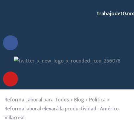
trabajode10.mx
Reforma Laboral para Todos
>
Blog
>
Política
>
Reforma laboral elevará la productividad : Américo
Villarreal