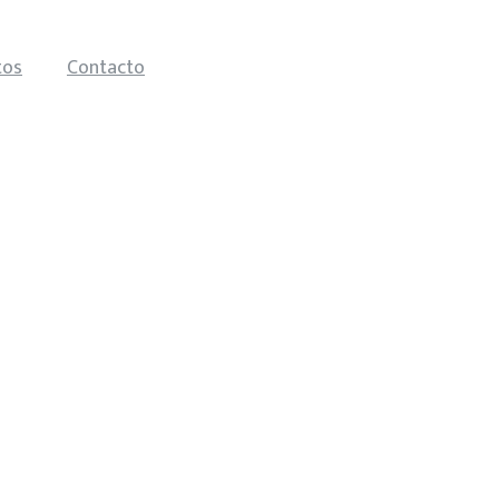
tos
Contacto
trabajode10.mx