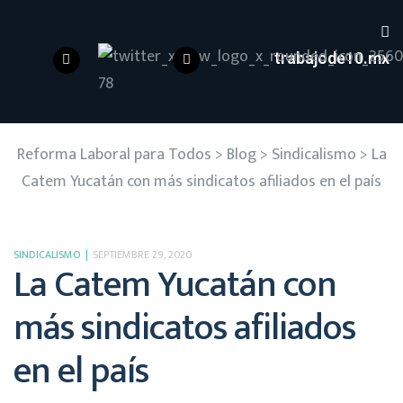
trabajode10.mx
Reforma Laboral para Todos
>
Blog
>
Sindicalismo
>
La
Catem Yucatán con más sindicatos afiliados en el país
SINDICALISMO
SEPTIEMBRE 29, 2020
La Catem Yucatán con
más sindicatos afiliados
en el país