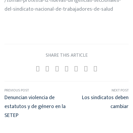
/toman-protesta-12-nuevas-dirigencias-seccionales-
del-sindicato-nacional-de-trabajadores-de-salud
SHARE THIS ARTICLE
PREVIOUS POST
NEXT POST
Denuncian violencia de
Los sindicatos deben
estatutos y de género en la
cambiar
SETEP