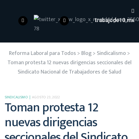
trabajode10.mx
Reforma Laboral para Todos
>
Blog
>
Sindicalismo
>
Toman protesta 12 nuevas dirigencias seccionales del
Sindicato Nacional de Trabajadores de Salud
SINDICALISMO
AGOSTO 23, 2022
Toman protesta 12
nuevas dirigencias
seccionales del Sindicato