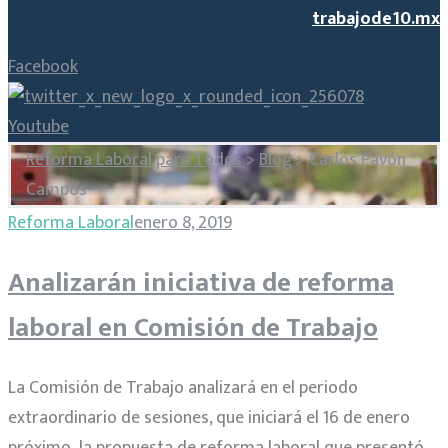
trabajode10.mx
Facebook
Youtube
Reforma Laboral para Todos
>
Blog
>
Carlos Pavón
Campos
Etiqueta:
Reforma Laboral
enero 8, 2019
Analizarán iniciativa de reforma
Carlos
laboral en Comisión de Trabajo
Pavón
La Comisión de Trabajo analizará en el periodo
Campos
extraordinario de sesiones, que iniciará el 16 de enero
próximo, la propuesta de reforma laboral que presentó