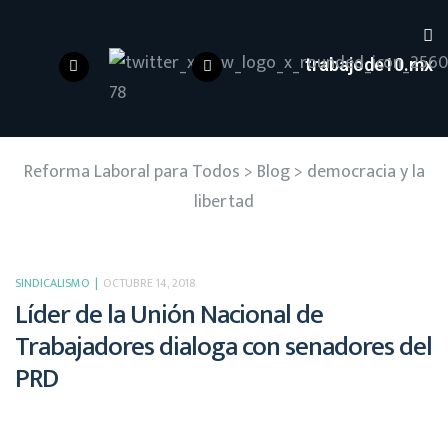
trabajode10.mx
Reforma Laboral para Todos
>
Blog
>
democracia y la
libertad
SINDICALISMO
OCTUBRE 14, 2018
Líder de la Unión Nacional de
Trabajadores dialoga con senadores del
PRD