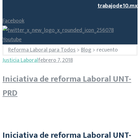
trabajode10.mx
Facebook
Youtube
Reforma Laboral para Todos
>
Blog
>
recuento
Etiqueta:
Justicia Laboral
febrero 7, 2018
Iniciativa de reforma Laboral UNT-
recuento
PRD
Iniciativa de reforma Laboral UNT-