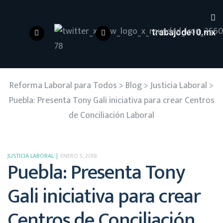
trabajode10.mx
Reforma Laboral para Todos
>
Blog
>
Justicia Laboral
>
Puebla: Presenta Tony Gali iniciativa para crear Centros
de Conciliación Laboral
JUSTICIA LABORAL
ENERO 5, 2018
Puebla: Presenta Tony
Gali iniciativa para crear
Centros de Conciliación