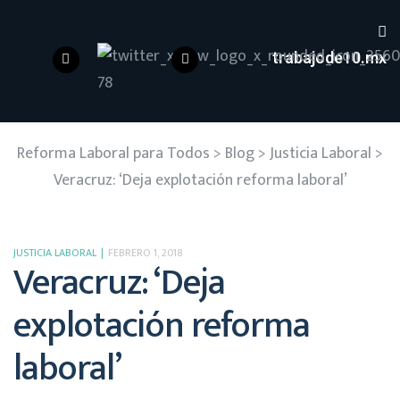
trabajode10.mx
Reforma Laboral para Todos
>
Blog
>
Justicia Laboral
>
Veracruz: ‘Deja explotación reforma laboral’
JUSTICIA LABORAL
FEBRERO 1, 2018
Veracruz: ‘Deja
explotación reforma
laboral’