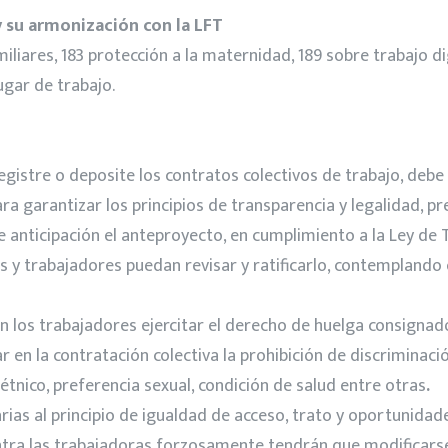
y su armonización con la LFT
iliares, 183 protección a la maternidad, 189 sobre trabajo d
ugar de trabajo.
registre o deposite los contratos colectivos de trabajo, debe
ara garantizar los principios de transparencia y legalidad, pr
de anticipación el anteproyecto, en cumplimiento a la Ley de
as y trabajadores puedan revisar y ratificarlo, contempland
án los trabajadores ejercitar el derecho de huelga consignado
 en la contratación colectiva la prohibición de discriminaci
étnico, preferencia sexual, condición de salud entre otras
.
arias al principio de igualdad de acceso, trato y oportunida
tra las trabajadoras forzosamente tendrán que modificarse 