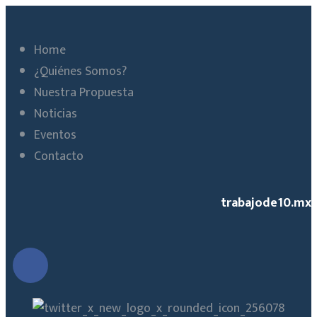
Home
¿Quiénes Somos?
Nuestra Propuesta
Noticias
Eventos
Contacto
trabajode10.mx