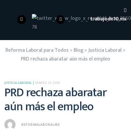
trabajode10.mx
Reforma Laboral para Todos
>
Blog
>
Justicia Laboral
>
PRD rechaza abaratar aún más el empleo
JUSTICIA LABORAL
MARZO 23, 2018
PRD rechaza abaratar
aún más el empleo
REFORMALABORALMX