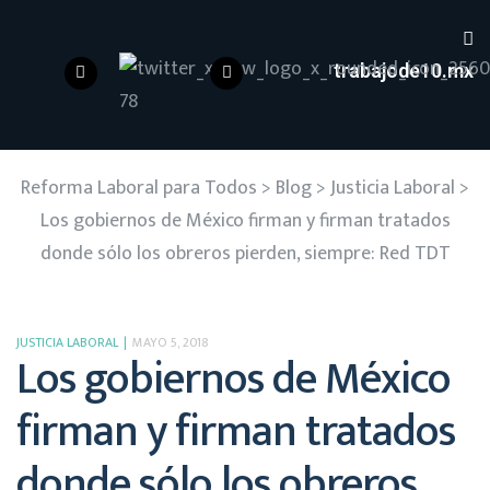
trabajode10.mx
Reforma Laboral para Todos
>
Blog
>
Justicia Laboral
>
Los gobiernos de México firman y firman tratados
donde sólo los obreros pierden, siempre: Red TDT
JUSTICIA LABORAL
MAYO 5, 2018
Los gobiernos de México
firman y firman tratados
donde sólo los obreros