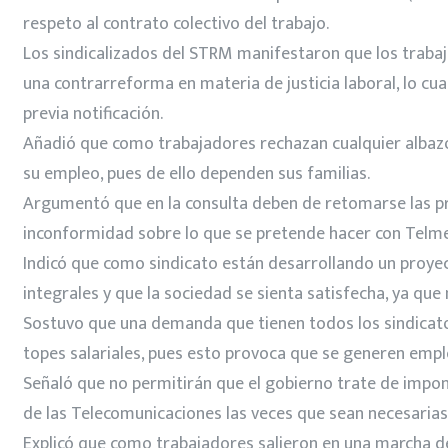
respeto al contrato colectivo del trabajo.
Los sindicalizados del STRM manifestaron que los traba
una contrarreforma en materia de justicia laboral, lo cua
previa notificación.
Añadió que como trabajadores rechazan cualquier albazo l
su empleo, pues de ello dependen sus familias.
Argumentó que en la consulta deben de retomarse las pr
inconformidad sobre lo que se pretende hacer con Telme
Indicó que como sindicato están desarrollando un proye
integrales y que la sociedad se sienta satisfecha, ya que
Sostuvo que una demanda que tienen todos los sindicatos 
topes salariales, pues esto provoca que se generen emp
Señaló que no permitirán que el gobierno trate de impon
de las Telecomunicaciones las veces que sean necesarias
Explicó que como trabajadores salieron en una marcha desd