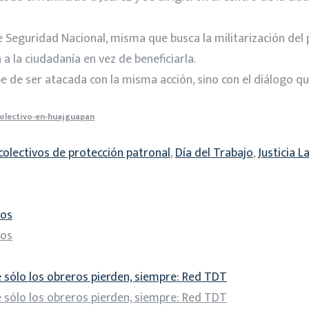
de Seguridad Nacional, misma que busca la militarización del 
a la ciudadanía en vez de beneficiarla.
be de ser atacada con la misma acción, sino con el diálogo qu
olectivo-en-huajguapan
colectivos de protección patronal
,
Día del Trabajo
,
Justicia L
dos
dos
 sólo los obreros pierden, siempre: Red TDT
 sólo los obreros pierden, siempre: Red TDT