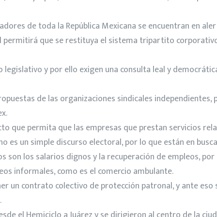
jadores de toda la República Mexicana se encuentran en ale
l permitirá que se restituya el sistema tripartito corporati
egislativo y por ello exigen una consulta leal y democrátic
opuestas de las organizaciones sindicales independientes, 
x.
cto que permita que las empresas que prestan servicios rel
 no es un simple discurso electoral, por lo que están en busc
son los salarios dignos y la recuperación de empleos, por l
leos informales, como es el comercio ambulante.
er un contrato colectivo de protección patronal, y ante es
.
e el Hemiciclo a Juárez y se dirigieron al centro de la ciud