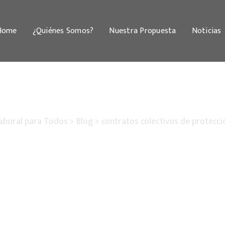
Home
¿Quiénes Somos?
Nuestra Propuesta
Noticias
aboral para Todos
>
Blog
>
contratos colectivos de protecci