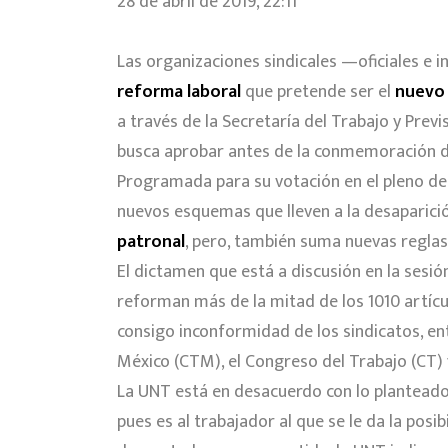
28 de abril de 2019, 22:11
Las organizaciones sindicales —oficiales e
reforma laboral
que pretende ser el
nuevo 
a través de la Secretaría del Trabajo y Previ
busca aprobar antes de la conmemoración del
Programada para su votación en el pleno del
nuevos esquemas que lleven a la desaparici
patronal
, pero, también suma nuevas reglas p
El dictamen que está a discusión en la sesió
reforman más de la mitad de los 1010 artícul
consigo inconformidad de los sindicatos, en
México (CTM), el Congreso del Trabajo (CT) 
La UNT está en desacuerdo con lo planteado
pues es al trabajador al que se le da la posib