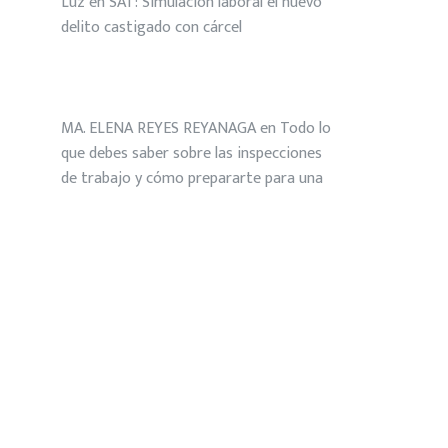
Luz
en
SAT: Simulación laboral el nuevo
delito castigado con cárcel
MA. ELENA REYES REYANAGA
en
Todo lo
que debes saber sobre las inspecciones
de trabajo y cómo prepararte para una