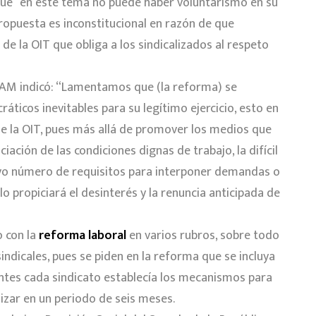
 que “en este tema no puede haber voluntarismo en su
propuesta es inconstitucional en razón de que
de la OIT que obliga a los sindicalizados al respeto
UNAM indicó: “Lamentamos que (la reforma) se
ticos inevitables para su legítimo ejercicio, esto en
 de la OIT, pues más allá de promover los medios que
iación de las condiciones dignas de trabajo, la difícil
sivo número de requisitos para interponer demandas o
ólo propiciará el desinterés y la renuncia anticipada de
 con la
reforma laboral
en varios rubros, sobre todo
sindicales, pues se piden en la reforma que se incluya
 antes cada sindicato establecía los mecanismos para
lizar en un periodo de seis meses.