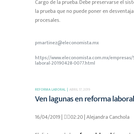
Cargo de la prueba. Debe preservarse el sist
la prueba que no puede poner en desventaja 
procesales.
pmartinez@eleconomista.mx
https://www.eleconomista.com.mx/empresas/Si
laboral-20190428-0077.html
REFORMA LABORAL
ABRIL 17, 2019
Ven lagunas en reforma labora
16/04/2019 | 􏰇􏰇02:20 | Alejandra Canchola