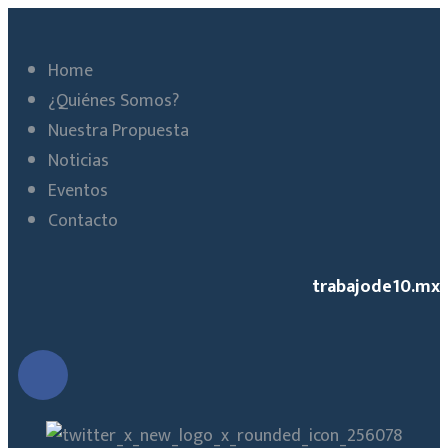
Home
¿Quiénes Somos?
Nuestra Propuesta
Noticias
Eventos
Contacto
trabajode10.mx