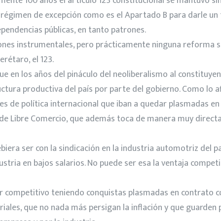
nte 100 años el artículo 123 constitucional se mantuvo sin
 un régimen de excepción como es el Apartado B para darle u
ependencias públicas, en tanto patrones.
nes instrumentales, pero prácticamente ninguna reforma sust
rétaro, el 123.
e en los años del pináculo del neoliberalismo al constituyent
ctura productiva del país por parte del gobierno. Como lo a
s de política internacional que iban a quedar plasmadas en 
 de Libre Comercio, que además toca de manera muy directa 
iera ser con la sindicación en la industria automotriz del 
dustria en bajos salarios. No puede ser esa la ventaja compet
ser competitivo teniendo conquistas plasmadas en contrato 
riales, que no nada más persigan la inflación y que guarden 