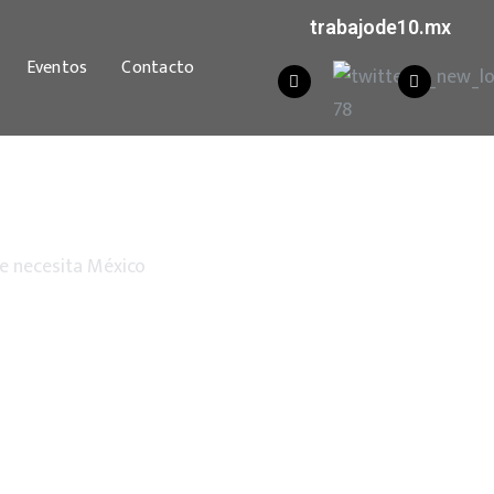
trabajode10.mx
Eventos
Contacto
e necesita México