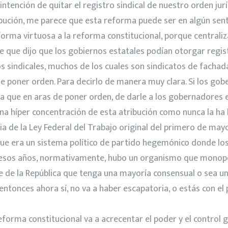
ntención de quitar el registro sindical de nuestro orden jurí
ución, me parece que esta reforma puede ser en algún sent
rma virtuosa a la reforma constitucional, porque centraliza
 que dijo que los gobiernos estatales podían otorgar registr
os sindicales, muchos de los cuales son sindicatos de fachada
ue poner orden. Para decirlo de manera muy clara. Si los g
 que en aras de poner orden, de darle a los gobernadores es
na híper concentración de esta atribución como nunca la ha 
ia de la Ley Federal del Trabajo original del primero de mayo 
 que era un sistema político de partido hegemónico donde l
n esos años, normativamente, hubo un organismo que monopol
e de la República que tenga una mayoría consensual o sea un 
y entonces ahora sí, no va a haber escapatoria, o estás con e
eforma constitucional va a acrecentar el poder y el control