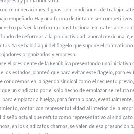
empresa y por la industria.
 con remuneraciones dignas, con condiciones de trabajo sat
abajo empeñado. Hay una forma distinta de ser competitivos.
uestro país en la reforma constitucional en materia de cont
de fondo de reformas a la productividad laboral mexicana. Y, 
tos. Ya se habló aquí del flagelo que supone el contratismo 
abajadores organizados y empresa.
se el presidente de la República presentando una iniciativa
de los estados, planteó que para evitar este flagelo, para ev
ue conocemos en la agenda sindical como el recuento previo,
 que un sindicato por el sólo hecho de emplazar se refuta rep
, para emplazar a huelga, para firma o para, eventualmente, 
iento, contar con representatividad al interior de la empr
l diseño actual que refuta como representativo al sindicato
lancos, en los sindicatos charros, se valen de esa presunció