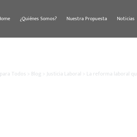
Home
¿Quiénes Somos?
Nuestra Propuesta
Noticias
 para Todos
>
Blog
>
Justicia Laboral
>
La reforma laboral qu