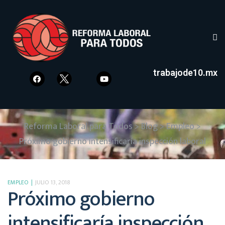
trabajode10.mx
Reforma Laboral para Todos
>
Blog
>
Empleo
>
Próximo gobierno intensificaría inspección laboral
EMPLEO
JULIO 13, 2018
Próximo gobierno
intensificaría inspección