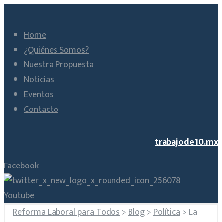
Home
¿Quiénes Somos?
Nuestra Propuesta
Noticias
Eventos
Contacto
trabajode10.mx
Facebook
Youtube
Reforma Laboral para Todos
>
Blog
>
Política
>
La