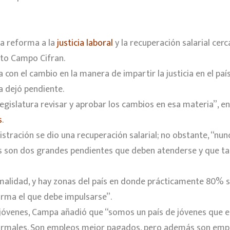
la reforma a la
justicia laboral
y la recuperación salarial cerca
rto Campo Cifran.
a con el cambio en la manera de impartir la justicia en el p
la dejó pendiente.
legislatura revisar y aprobar los cambios en esa materia”, e
s
.
tración se dio una recuperación salarial; no obstante, “nunc
“esos son dos grandes pendientes que deben atenderse y que 
ormalidad, y hay zonas del país en donde prácticamente 80% 
rma el que debe impulsarse”.
ra jóvenes, Campa añadió que “somos un país de jóvenes que 
formales. Son empleos mejor pagados, pero además son empl