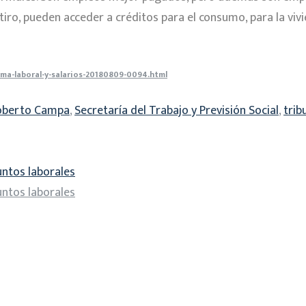
tiro, pueden acceder a créditos para el consumo, para la vivi
ma-laboral-y-salarios-20180809-0094.html
oberto Campa
,
Secretaría del Trabajo y Previsión Social
,
trib
untos laborales
untos laborales