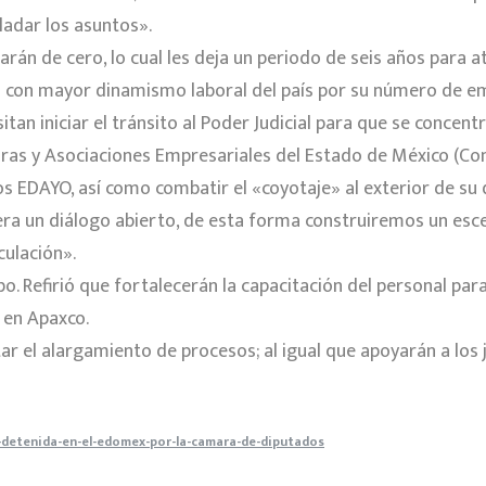
ladar los asuntos».
harán de cero, lo cual les deja un periodo de seis años para 
es con mayor dinamismo laboral del país por su número de 
tan iniciar el tránsito al Poder Judicial para que se concent
ras y Asociaciones Empresariales del Estado de México (Co
los EDAYO, así como combatir el «coyotaje» al exterior de su
iera un diálogo abierto, de esta forma construiremos un es
culación».
 Refirió que fortalecerán la capacitación del personal para
 en Apaxco.
tar el alargamiento de procesos; al igual que apoyarán a los
l-detenida-en-el-edomex-por-la-camara-de-diputados