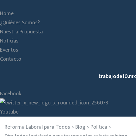
Home
¿Quiénes Somos?
Nuestra Propuesta
Noticias
Eventos
Contacto
trabajode10.mx
Facebook
Youtube
Reforma Laboral para Todos
>
Blog
>
Política
>