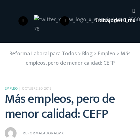
trabajode10.mx
Reforma Laboral para Todos
>
Blog
>
Empleo
>
Más
empleos, pero de menor calidad: CEFP
EMPLEO
OCTUBRE 30, 2018
Más empleos, pero de
menor calidad: CEFP
REFORMALABORALMX