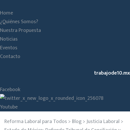
Home
¿Quiénes Somos?
Nuestra Propuesta
Noticias
Eventos
Contacto
trabajode10.mx
Facebook
Youtube
Reforma Laboral para Todos
>
Blog
>
Justicia Laboral
>