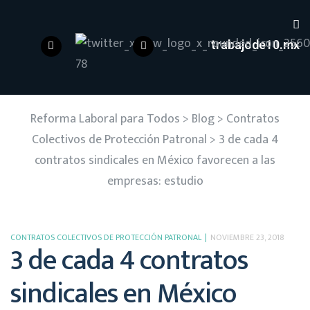
trabajode10.mx
Reforma Laboral para Todos
>
Blog
>
Contratos
Colectivos de Protección Patronal
>
3 de cada 4
contratos sindicales en México favorecen a las
empresas: estudio
CONTRATOS COLECTIVOS DE PROTECCIÓN PATRONAL
NOVIEMBRE 23, 2018
3 de cada 4 contratos
sindicales en México