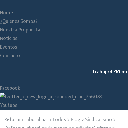
Home
¿Quiénes Somos?
Nuestra Propuesta
Noticias
Eventos
Contacto
trabajode10.mx
Facebook
Youtube
Reforma Laboral para Todos
>
Blog
>
Sindicalismo
>