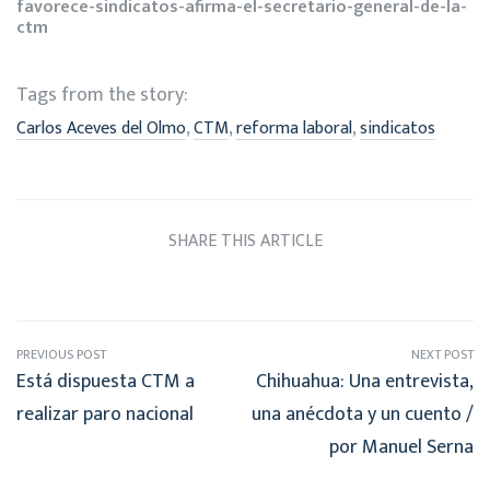
favorece-sindicatos-afirma-el-secretario-general-de-la-
ctm
Tags from the story:
,
,
,
Carlos Aceves del Olmo
CTM
reforma laboral
sindicatos
SHARE THIS ARTICLE
PREVIOUS POST
NEXT POST
Está dispuesta CTM a
Chihuahua: Una entrevista,
realizar paro nacional
una anécdota y un cuento /
por Manuel Serna