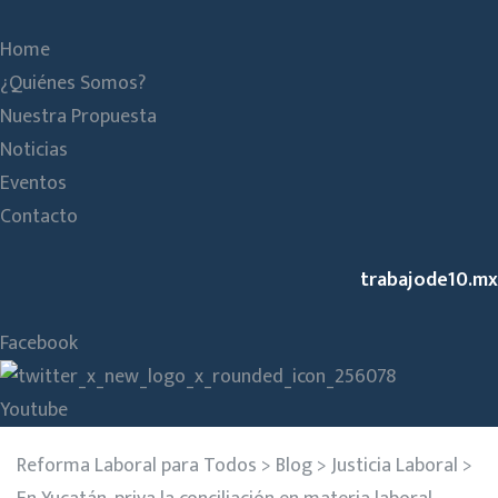
Home
¿Quiénes Somos?
Nuestra Propuesta
Noticias
Eventos
Contacto
trabajode10.mx
Facebook
Youtube
Reforma Laboral para Todos
>
Blog
>
Justicia Laboral
>