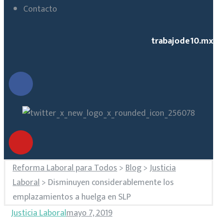
Contacto
trabajode10.mx
Reforma Laboral para Todos
>
Blog
>
Justicia
Laboral
>
Disminuyen considerablemente los
emplazamientos a huelga en SLP
Justicia Laboral
mayo 7, 2019