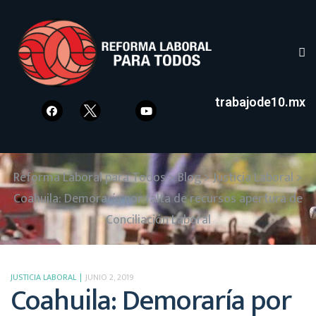
trabajode10.mx
Reforma Laboral para Todos
>
Blog
>
Justicia Laboral
>
Coahuila: Demoraría por falta de recursos apertura de
Conciliación Laboral
JUSTICIA LABORAL
JUNIO 2, 2019
Coahuila: Demoraría por