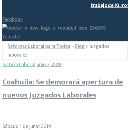
trabajode10.mx
Facebook
Youtube
Reforma Laboral para Todos
>
Blog
>
juzgados
laborales
Etiqueta:
Justicia Laboral
junio 3, 2019
Coahuila: Se demorará apertura de
juzgados
nuevos Juzgados Laborales
laborales
Sábado 1 de junio 2019