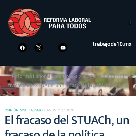
trabajode10.mx
Reforma Laboral para Todos
>
Blog
>
Opinión
>
El
fracaso del STUACh, un fracaso de la política sindical
OPINIÓN
,
SINDICALISMO
AGOSTO 27, 2020
El fracaso del STUACh, un
fracaso de la política