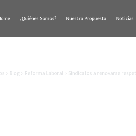
Home
¿Quiénes Somos?
Nuestra Propuesta
Noticias
os
>
Blog
>
Reforma Laboral
>
Sindicatos a renovarse respe