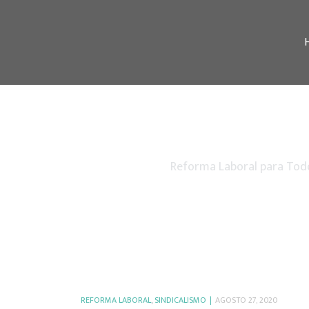
Reforma Laboral para Tod
REFORMA LABORAL
,
SINDICALISMO
AGOSTO 27, 2020