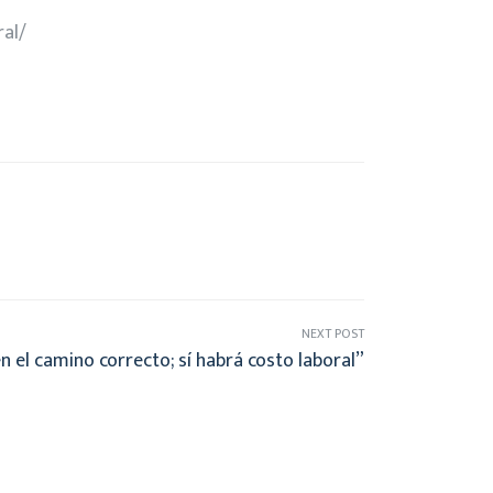
ral/
NEXT POST
 el camino correcto; sí habrá costo laboral”