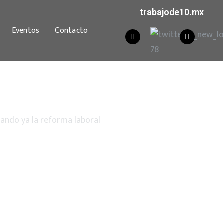
trabajode10.mx
Eventos
Contacto
tando ya la reforma laboral