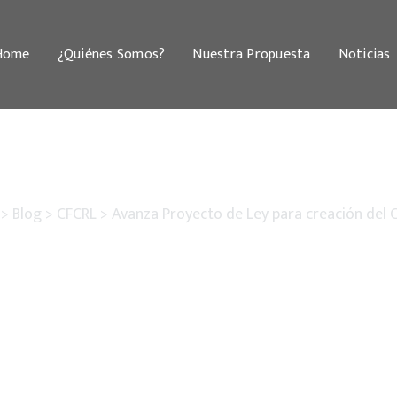
Home
¿Quiénes Somos?
Nuestra Propuesta
Noticias
>
Blog
>
CFCRL
>
Avanza Proyecto de Ley para creación del C