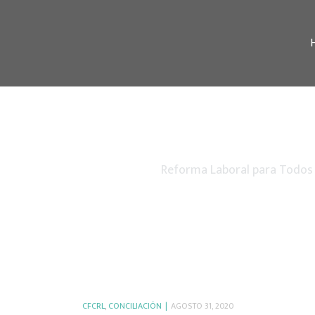
Reforma Laboral para Todos
CFCRL
,
CONCILIACIÓN
AGOSTO 31, 2020