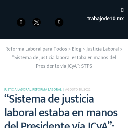
trabajode10.mx
Reforma Laboral para Todos
>
Blog
>
Justicia Laboral
>
“Sistema de justicia laboral estaba en manos del
Presidente vía JCyA”: STPS
JUSTICIA LABORAL
,
REFORMA LABORAL
AGOSTO 18, 2022
“Sistema de justicia
laboral estaba en manos
del Presidente vía JCyA”: